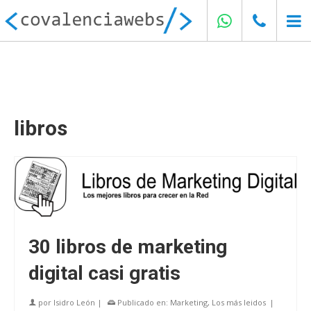
libros
30 libros de marketing
digital casi gratis
por
Isidro León
|
Publicado en:
Marketing
,
Los más leidos
|