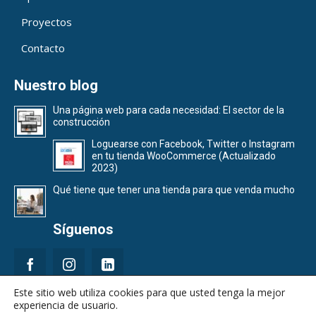
Proyectos
Contacto
Nuestro blog
Una página web para cada necesidad: El sector de la
construcción
Loguearse con Facebook, Twitter o Instagram
en tu tienda WooCommerce (Actualizado
2023)
Qué tiene que tener una tienda para que venda mucho
Síguenos
Este sitio web utiliza cookies para que usted tenga la mejor
experiencia de usuario.
Tel:
644 981 346
-
Email:
info@covalenciawebs.com